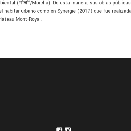
biental (मोर्चा’/Morcha). De esta manera, sus obras pública
l habitar urbano como en Synergie (2017) que fue realizada
Plateau Mont-Royal.