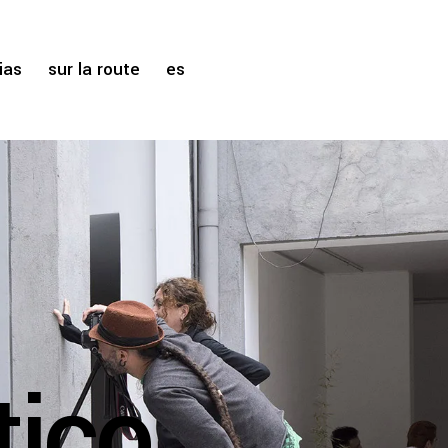
ias
sur la route
es
tico