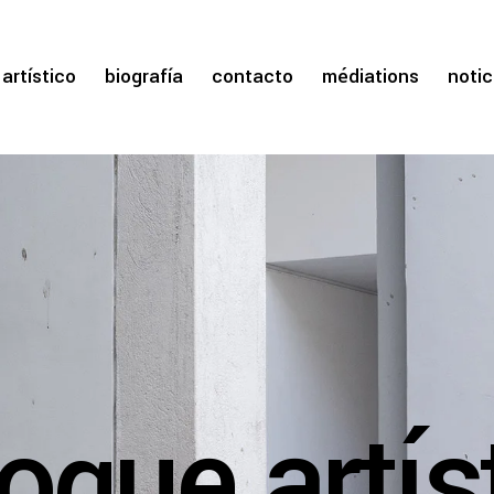
artístico
biografía
contacto
médiations
notic
oque artís