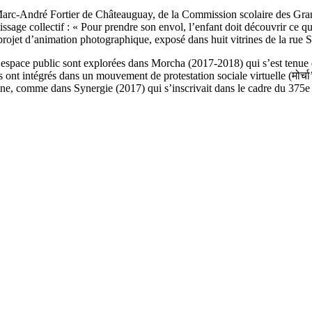
Marc-André Fortier de Châteauguay, de la Commission scolaire des Grande
issage collectif : « Pour prendre son envol, l’enfant doit découvrir ce q
projet d’animation photographique, exposé dans huit vitrines de la rue S
 de l’espace public sont explorées dans Morcha (2017-2018) qui s’est ten
ls ont intégrés dans un mouvement de protestation sociale virtuelle (मोर्च
ine, comme dans Synergie (2017) qui s’inscrivait dans le cadre du 375e