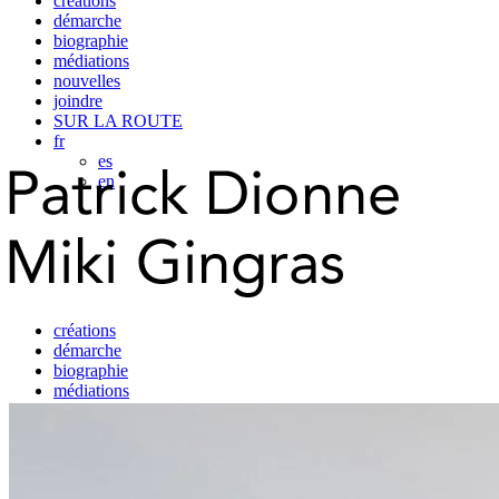
créations
démarche
biographie
médiations
nouvelles
joindre
SUR LA ROUTE
fr
es
en
créations
démarche
biographie
médiations
nouvelles
joindre
SUR LA ROUTE
fr
es