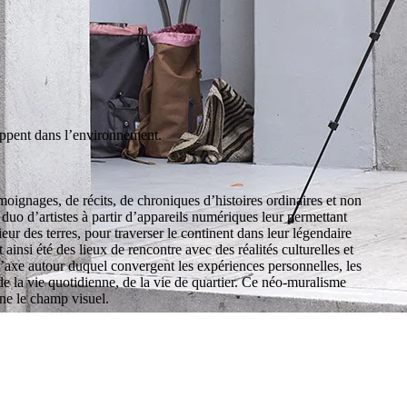
loppent dans l’environnement.
moignages, de récits, de chroniques d’histoires ordinaires et non
uo d’artistes à partir d’appareils numériques leur permettant
ur des terres, pour traverser le continent dans leur légendaire
insi été des lieux de rencontre avec des réalités culturelles et
nt l’axe autour duquel convergent les expériences personnelles, les
e la vie quotidienne, de la vie de quartier. Ce néo-muralisme
ine le champ visuel.