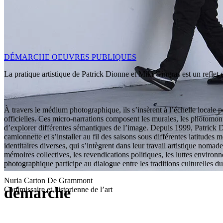
DÉMARCHE
OEUVRES PUBLIQUES
La pratique artistique de Patrick Dionne et Miki Gingras est un reflet
À travers le médium photographique, ils s’insèrent à l’échelle locale p
officielles. Ces micro-narrations composent les murales, les photomon
d’explorer différentes sémantiques de l’image. Depuis 1999, Patrick Dio
camionnette et s’installer au fil des saisons sous différentes latitudes
identitaires diverses, qui s’intègrent dans leur travail artistique nomad
mémoires collectives, les revendications politiques, les luttes enviro
photographique participe au dialogue entre les traditions culturelles d
Nuria Carton De Grammont
démarche
Commissaire et historienne de l’art