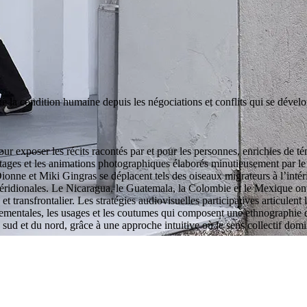
 de la condition humaine depuis les négociations et conflits qui se déve
our exposer les récits racontés par et pour les personnes, enrichies de té
tages et les animations photographiques élaborés minutieusement par le d
nne et Miki Gingras se déplacent tels des oiseaux migrateurs à l’intérie
 méridionales. Le Nicaragua, le Guatemala, la Colombie et le Mexique ont a
e et transfrontalier. Les stratégies audiovisuelles participatives articule
nnementales, les usages et les coutumes qui composent une ethnographie d
u sud et du nord, grâce à une approche intuitive où le sens collectif dom