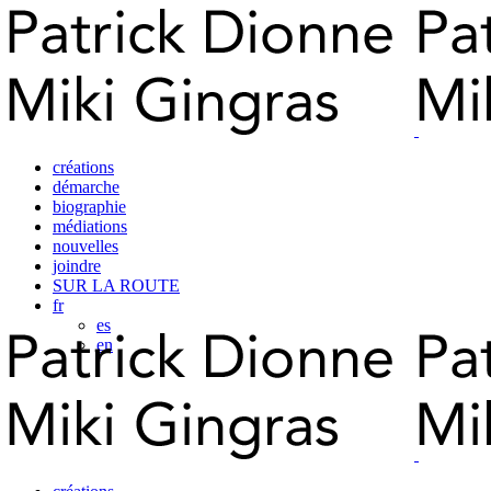
créations
démarche
biographie
médiations
nouvelles
joindre
SUR LA ROUTE
fr
es
en